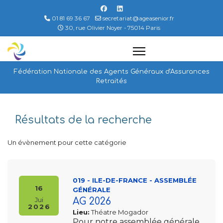
01 81 69 36 67
secretariat@ageasenior.fr
30, rue Olivier Noyer - 75014 Paris
Fédération Nationale des Agents Généraux d'Assurances
Retraités
Résultats de la recherche
Un évènement pour cette catégorie
019 - ILE-DE-FRANCE - ASSEMBLÉE
16
GÉNÉRALE
Jui
AG 2026
2026
Lieu:
Théatre Mogador
Pour notre assemblée générale