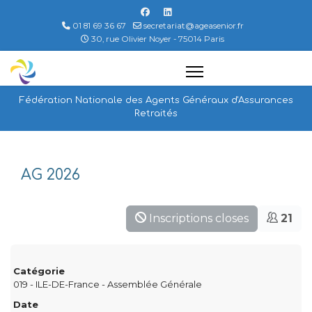
01 81 69 36 67
secretariat@ageasenior.fr
30, rue Olivier Noyer - 75014 Paris
Fédération Nationale des Agents Généraux d'Assurances
Retraités
AG 2026
Inscriptions closes
21
Catégorie
019 - ILE-DE-France - Assemblée Générale
Date