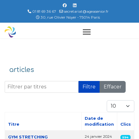
01 81 69 36 67
secretariat@ageasenior.fr
30, rue Olivier Noyer - 75014 Paris
articles
Filtrer par titres
Filtre
Effacer
Afficher #
Date de
Titre
modification
Clics
Articles
GYM STRETCHING
24 janvier 2024
594