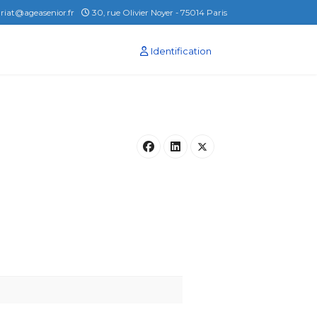
ariat@ageasenior.fr
30, rue Olivier Noyer - 75014 Paris
Identification