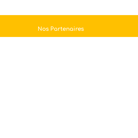
Nos Partenaires
Avec le code AGEA15, les adhérents
d'agea sénior peuvent bénéficier d'une
remise de 15 % sur l'ensemble du site
https://www.chocolat...