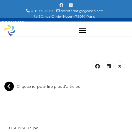
01 81 69 36 67
secretariat@ageasenior.fr
30, rue Olivier Noyer - 75014 Paris
DSCN3883.jpg...
Cliquez ici pour lire plus d'articles
DSCN3883.jpg