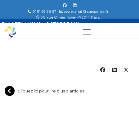
01 81 69 36 67
secretariat@ageasenior.fr
30, rue Olivier Noyer - 75014 Paris
BULLETIN N°208 - OCTOBRE 2021
Cliquez ici pour lire plus d'articles