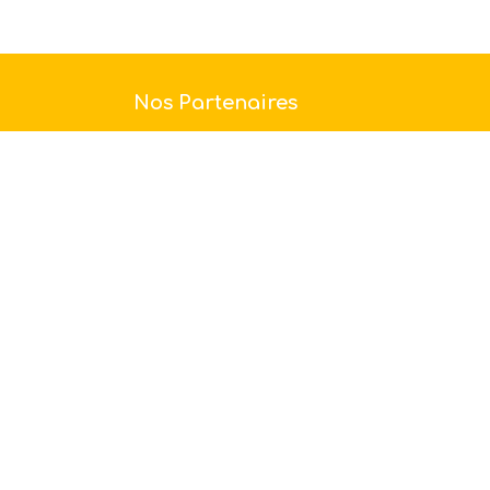
Nos Partenaires
La SCEA des Vignobles Marcel Petit a
été créée en 1986 par monsieur Marcel
Petit. En 1997, monsieur Marcel Petit
prend sa retraite confiant ainsi ...