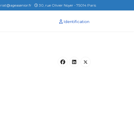
ariat@ageasenior.fr
30, rue Olivier Noyer - 75014 Paris
Identification