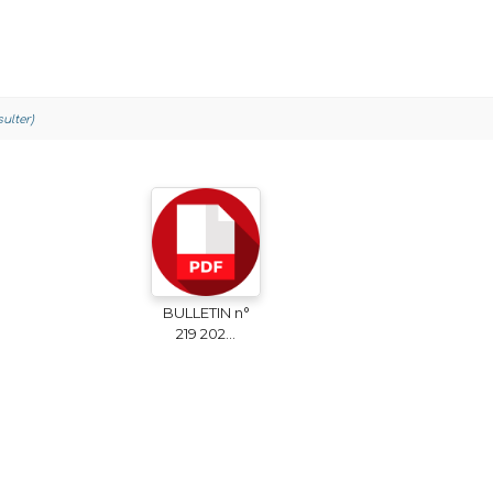
sulter)
BULLETIN n°
219 202...