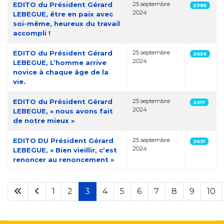
EDITO du Président Gérard
25 septembre
2385
2024
LEBEGUE, être en paix avec
soi-même, heureux du travail
accompli !
EDITO du Président Gérard
25 septembre
2656
2024
LEBEGUE, L’homme arrive
novice à chaque âge de la
vie.
EDITO du Président Gérard
25 septembre
2617
2024
LEBEGUE, « nous avons fait
de notre mieux »
EDITO DU Président Gérard
25 septembre
2631
2024
LEBEGUE, « Bien vieillir, c’est
renoncer au renoncement »
1
2
3
4
5
6
7
8
9
10
Page 3 sur 40