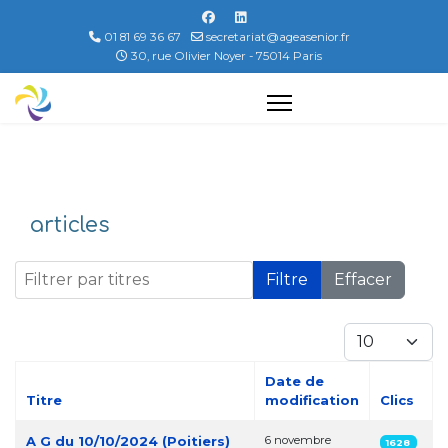
01 81 69 36 67
secretariat@ageasenior.fr
30, rue Olivier Noyer - 75014 Paris
articles
Filtrer par titres
Filtre
Effacer
Afficher #
Date de
Titre
modification
Clics
Articles
A G du 10/10/2024 (Poitiers)
6 novembre
1628