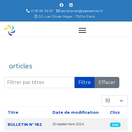
01 81 69 36 67
secretariat@ageasenior.fr
30, rue Olivier Noyer - 75014 Paris
articles
Filtrer par titres
Filtre
Effacer
Afficher #
Titre
Date de modification
Clics
Articles
BULLETIN N°182
20 septembre 2024
2156